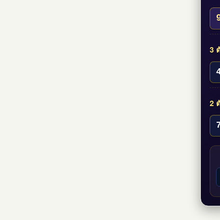
3 ต
2 ต