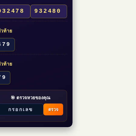
932478
932480
ัวท้าย
479
ัวท้าย
79
🎯 ตรวจหวยของคุณ
ตรวจ