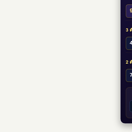
3 ต
2 ต