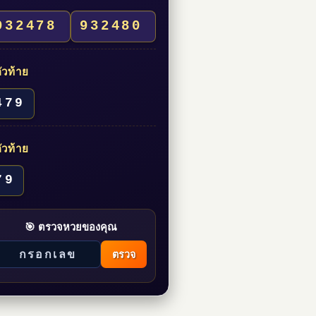
932478
932480
ัวท้าย
479
ัวท้าย
79
🎯 ตรวจหวยของคุณ
ตรวจ