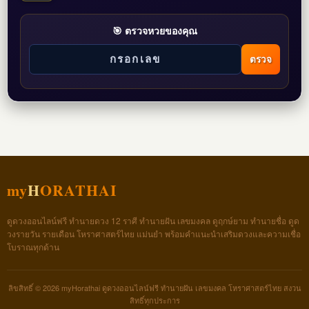
🎯 ตรวจหวยของคุณ
ตรวจ
my
H
ORATHAI
ดูดวงออนไลน์ฟรี ทำนายดวง 12 ราศี ทำนายฝัน เลขมงคล ดูฤกษ์ยาม ทำนายชื่อ ดูด
วงรายวัน รายเดือน โหราศาสตร์ไทย แม่นยำ พร้อมคำแนะนำเสริมดวงและความเชื่อ
โบราณทุกด้าน
ลิขสิทธิ์ © 2026 myHorathai ดูดวงออนไลน์ฟรี ทำนายฝัน เลขมงคล โหราศาสตร์ไทย สงวน
สิทธิ์ทุกประการ