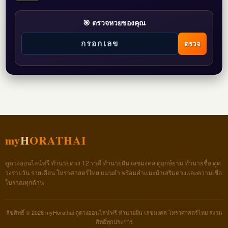
🎯 ตรวจหวยของคุณ
ตรวจ
my
H
ORATHAI
ดูดวงออนไลน์ฟรี ทำนายดวง 12 ราศี ทำนายฝัน เลขมงคล ดูฤกษ์ยาม ทำนายชื่อ ดูด
วงรายวัน รายเดือน โหราศาสตร์ไทย แม่นยำ พร้อมคำแนะนำเสริมดวงและความเชื่อ
โบราณทุกด้าน
ลิขสิทธิ์ © 2026 myHorathai ดูดวงออนไลน์ฟรี ทำนายฝัน เลขมงคล โหราศาสตร์ไทย สงวน
สิทธิ์ทุกประการ