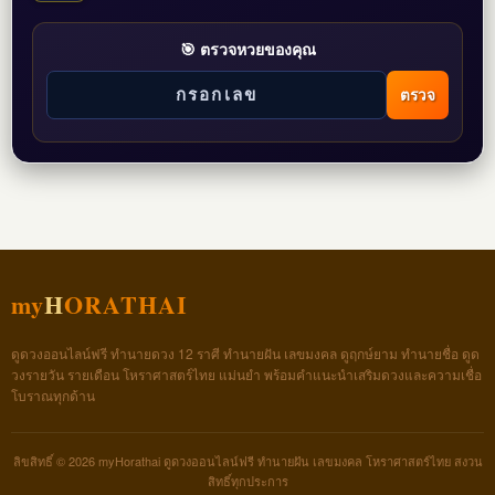
🎯 ตรวจหวยของคุณ
ตรวจ
my
H
ORATHAI
ดูดวงออนไลน์ฟรี ทำนายดวง 12 ราศี ทำนายฝัน เลขมงคล ดูฤกษ์ยาม ทำนายชื่อ ดูด
วงรายวัน รายเดือน โหราศาสตร์ไทย แม่นยำ พร้อมคำแนะนำเสริมดวงและความเชื่อ
โบราณทุกด้าน
ลิขสิทธิ์ © 2026 myHorathai ดูดวงออนไลน์ฟรี ทำนายฝัน เลขมงคล โหราศาสตร์ไทย สงวน
สิทธิ์ทุกประการ