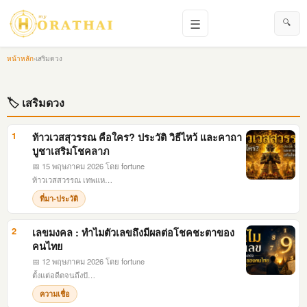
☰
🔍
หน้าหลัก
›
เสริมดวง
🏷 เสริมดวง
1
ท้าวเวสสุวรรณ คือใคร? ประวัติ วิธีไหว้ และคาถา
บูชาเสริมโชคลาภ
📅 15 พฤษภาคม 2026
โดย fortune
ท้าวเวสสวรรณ เทพแห…
ที่มา-ประวัติ
2
เลขมงคล : ทำไมตัวเลขถึงมีผลต่อโชคชะตาของ
คนไทย
📅 12 พฤษภาคม 2026
โดย fortune
ตั้งแต่อดีตจนถึงปั…
ความเชื่อ