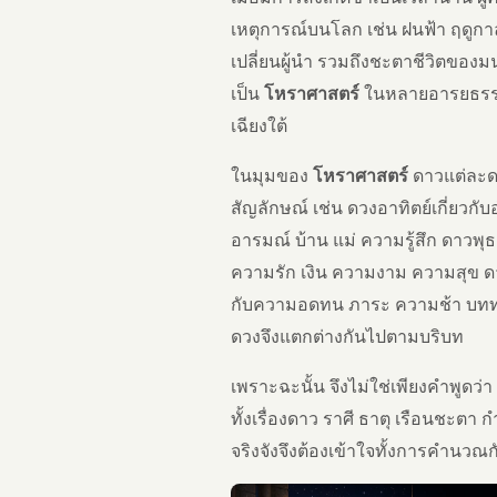
เหตุการณ์บนโลก เช่น ฝนฟ้า ฤดูกา
เปลี่ยนผู้นำ รวมถึงชะตาชีวิตของม
เป็น
โหราศาสตร์
ในหลายอารยธรรม 
เฉียงใต้
ในมุมของ
โหราศาสตร์
ดาวแต่ละดว
สัญลักษณ์ เช่น ดวงอาทิตย์เกี่ยวกับอ
อารมณ์ บ้าน แม่ ความรู้สึก ดาวพุธ
ความรัก เงิน ความงาม ความสุข ดาวอ
กับความอดทน ภาระ ความช้า บททด
ดวงจึงแตกต่างกันไปตามบริบท
เพราะฉะนั้น จึงไม่ใช่เพียงคำพูดว่า 
ทั้งเรื่องดาว ราศี ธาตุ เรือนชะตา 
จริงจังจึงต้องเข้าใจทั้งการคำนวณก