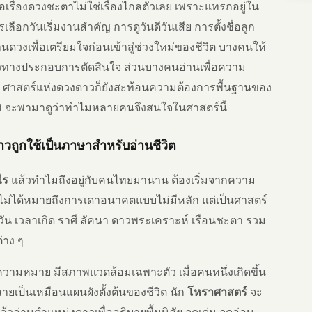
รื่องดวงชะตาไม่ใช่เรื่องไกลตัวเลย เพราะแทรกอยู่ใน
รเลือกวันเริ่มงานสำคัญ การดูวันดีวันเสีย การตั้งชื่อลูก
นดวงเพื่อเตรียมใจก่อนเข้าสู่ช่วงใหม่ของชีวิต บางคนให้
ทางประกอบการตัดสินใจ ส่วนบางคนอ่านเพื่อความ
หน ศาสตร์แห่งดวงดาวก็ยังสะท้อนความต้องการพื้นฐานของ
athai จะพามาดูว่าทำไมหลายคนจึงสนใจในศาสตร์นี้
าวถูกใช้เป็นภาษาสำหรับอ่านชีวิต
ไร
แล้วทำไมถึงอยู่กับคนไทยมานาน ต้องเริ่มจากความ
ไม่ได้หมายถึงการเดาอนาคตแบบไม่มีหลัก แต่เป็นศาสตร์
 เวลาเกิด ราศี ลัคนา ดาวพระเคราะห์ เรือนชะตา รวม
่าง ๆ
มีความหมาย มีสภาพแวดล้อมเฉพาะตัว เมื่อคนหนึ่งเกิดขึ้น
ยเป็นเหมือนแผนผังตั้งต้นของชีวิต นัก
โหราศาสตร์
จะ
ล้วอ่านตำแหน่งดาวเพื่ออธิบายพื้นนิสัย จุดเด่น จุดอ่อน