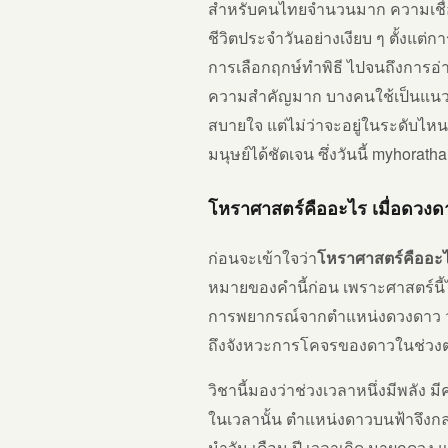
สำหรับคนไทยจำนวนมาก ความเชื่อเ
ชีวิตประจำวันอย่างเงียบ ๆ ตั้งแต่กา
การเลือกฤกษ์ทำพิธี ไปจนถึงการอ่า
ความสำคัญมาก บางคนใช้เป็นแนว
สบายใจ แต่ไม่ว่าจะอยู่ในระดับไ
มนุษย์ได้ชัดเจน ซึ่งวันนี้ myhor
โหราศาสตร์คืออะไร
เมื่อดวงด
ก่อนจะเข้าใจว่า
โหราศาสตร์คืออะ
หมายของคำนี้ก่อน เพราะศาสตร์นี้
การพยากรณ์จากตำแหน่งดวงดาว วัน
ถึงจังหวะการโคจรของดาวในช่วงต
วิชานี้มองว่าช่วงเวลาหนึ่งมีพลัง 
ในเวลานั้น ตำแหน่งดาวบนฟ้าจึงกลา
นำวัน เดือน ปี เวลาเกิด มาผูกดวง แ