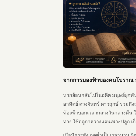
จากการมองฟ้าของคนโบราณ สู่
หากย้อนกลับไปในอดีต มนุษย์ผูกพั
อาทิตย์ ดวงจันทร์ ดาวฤกษ์ รวมถึ
ท้องฟ้าบอกเวลากลางวันกลางคืน ใช
ทาง ใช้ฤดูกาลวางแผนเพาะปลูก เก
เมื่อมีการสังเกตซ้ำเป็นเวลานาน ผู้