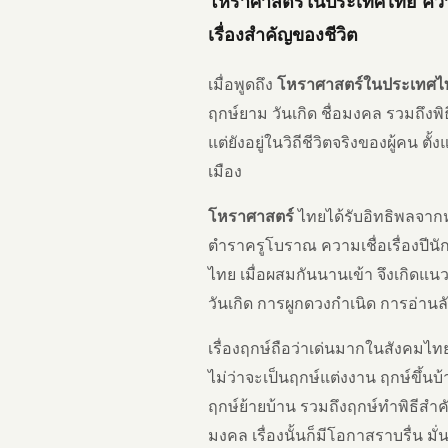
โหราศาสตร์ในประเทศไทย
ความ
เรื่องสำคัญของชีวิต
เมื่อพูดถึง
โหราศาสตร์ในประเทศไ
ฤกษ์ยาม วันเกิด ชื่อมงคล รวมถึงพิ
แต่ยังอยู่ในวิถีชีวิตจริงของผู้คน
เมือง
โหราศาสตร์
ไทยได้รับอิทธิพลจาก
ตำราครูโบราณ ความเชื่อเรื่องปีน
ไทย เมื่อผสมกันนานเข้า จึงเกิดแ
วันเกิด การผูกดวงกำเนิด การอ่านล
เรื่องฤกษ์ถือว่าเด่นมากในสังคมไท
ไม่ว่าจะเป็นฤกษ์แต่งงาน ฤกษ์ขึ้น
ฤกษ์ย้ายบ้าน รวมถึงฤกษ์ทำพิธีสำคัญ
มงคล เรื่องนั้นก็มีโอกาสราบรื่น มั