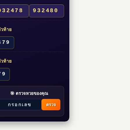
932478
932480
ัวท้าย
479
ัวท้าย
79
🎯 ตรวจหวยของคุณ
ตรวจ