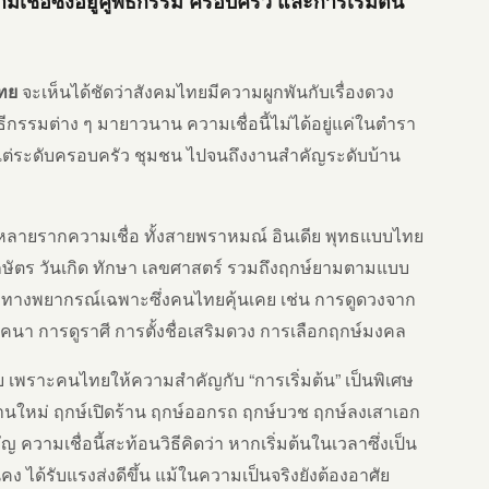
เชื่อซึ่งอยู่คู่พิธีกรรม ครอบครัว และการเริ่มต้น
ทย
จะเห็นได้ชัดว่าสังคมไทยมีความผูกพันกับเรื่องดวง
ธีกรรมต่าง ๆ มายาวนาน ความเชื่อนี้ไม่ได้อยู่แค่ในตำรา
 ตั้งแต่ระดับครอบครัว ชุมชน ไปจนถึงงานสำคัญระดับบ้าน
หลายรากความเชื่อ ทั้งสายพราหมณ์ อินเดีย พุทธแบบไทย
ักษัตร วันเกิด ทักษา เลขศาสตร์ รวมถึงฤกษ์ยามตามแบบ
นวทางพยากรณ์เฉพาะซึ่งคนไทยคุ้นเคย เช่น การดูดวงจาก
ัคนา การดูราศี การตั้งชื่อเสริมดวง การเลือกฤกษ์มงคล
ย เพราะคนไทยให้ความสำคัญกับ “การเริ่มต้น” เป็นพิเศษ
บ้านใหม่ ฤกษ์เปิดร้าน ฤกษ์ออกรถ ฤกษ์บวช ฤกษ์ลงเสาเอก
 ความเชื่อนี้สะท้อนวิธีคิดว่า หากเริ่มต้นในเวลาซึ่งเป็น
่นคง ได้รับแรงส่งดีขึ้น แม้ในความเป็นจริงยังต้องอาศัย