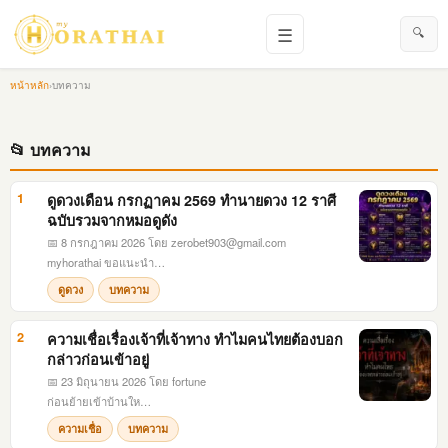
☰
🔍
หน้าหลัก
›
บทความ
📂 บทความ
1
ดูดวงเดือน กรกฏาคม 2569 ทำนายดวง 12 ราศี
ฉบับรวมจากหมอดูดัง
📅 8 กรกฎาคม 2026
โดย
zerobet903@gmail.com
myhorathai ขอแนะนำ…
ดูดวง
บทความ
2
ความเชื่อเรื่องเจ้าที่เจ้าทาง ทำไมคนไทยต้องบอก
กล่าวก่อนเข้าอยู่
📅 23 มิถุนายน 2026
โดย fortune
ก่อนย้ายเข้าบ้านให…
ความเชื่อ
บทความ