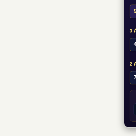
3 ต
2 ต