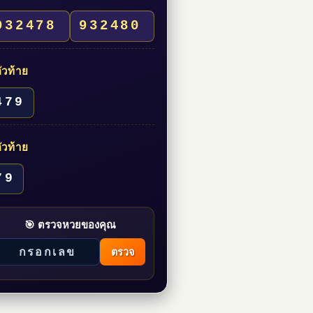
932478
932480
ัวท้าย
479
ัวท้าย
79
🎯 ตรวจหวยของคุณ
ตรวจ