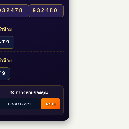
932478
932480
ัวท้าย
479
ัวท้าย
79
🎯 ตรวจหวยของคุณ
ตรวจ