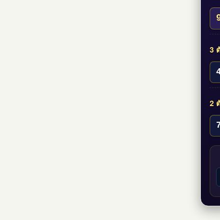
3 ต
2 ต